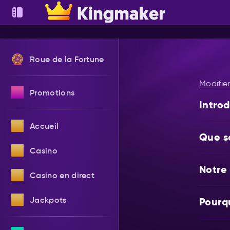
Roue de la Fortune
Modifie
Promotions
Intro
Accueil
Que so
Casino
Notre 
Casino en direct
Jackpots
Pourqu