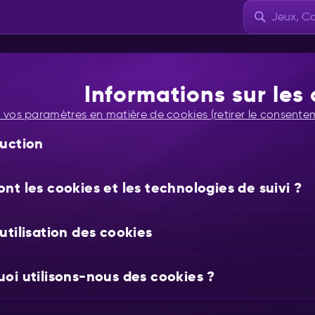
Jeux, Ca
Informations sur les
r vos paramètres en matière de cookies (retirer le consente
duction
nt les cookies et les technologies de suivi ?
utilisation des cookies
oi utilisons-nous des cookies ?