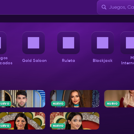
Juegos, Ca
egos
M
Gold Saloon
Ruleta
Blackjack
acados
Intern
sino Hold'em
Bet On Teen Patti
Andar Bahar x5
NUEVO
NUEVO
NUEVO
dar Bahar
Teen Patti
NUEVO
NUEVO